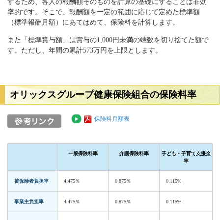
するため、各人の報酬額そのものを計算の基礎にすることは非効
率的です。そこで、報酬額を一定の範囲に応じて定めた標準額
（標準報酬月額）にあてはめて、保険料を計算します。
また「標準賞与額」は賞与の1,000円未満の端数を切り捨てた額で
す。ただし、年間の累計573万円を上限とします。
オリックスグループ健康保険組合の保険料率
保険料月額表
一般保険料率
介護保険料率
子ども・子育て支援金
率
被保険者負担率
4.475％
0.875％
0.115%
事業主負担率
4.475％
0.875％
0.115%