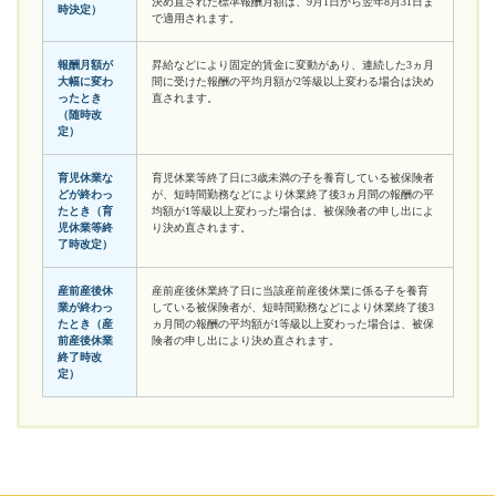
決め直された標準報酬月額は、9月1日から翌年8月31日ま
時決定）
で適用されます。
報酬月額が
昇給などにより固定的賃金に変動があり、連続した3ヵ月
大幅に変わ
間に受けた報酬の平均月額が2等級以上変わる場合は決め
ったとき
直されます。
（随時改
定）
育児休業な
育児休業等終了日に3歳未満の子を養育している被保険者
どが終わっ
が、短時間勤務などにより休業終了後3ヵ月間の報酬の平
たとき（育
均額が1等級以上変わった場合は、被保険者の申し出によ
児休業等終
り決め直されます。
了時改定）
産前産後休
産前産後休業終了日に当該産前産後休業に係る子を養育
業が終わっ
している被保険者が、短時間勤務などにより休業終了後3
たとき（産
ヵ月間の報酬の平均額が1等級以上変わった場合は、被保
前産後休業
険者の申し出により決め直されます。
終了時改
定）