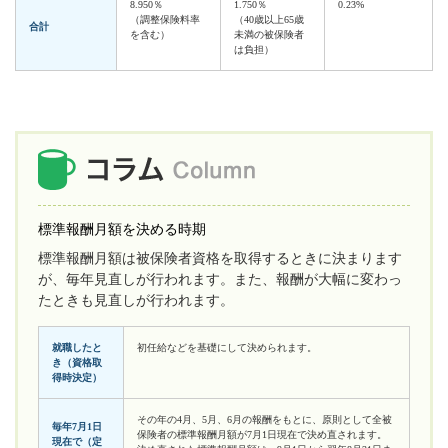
8.950％
1.750％
0.23%
（調整保険料率
（40歳以上65歳
合計
を含む）
未満の被保険者
は負担）
標準報酬月額を決める時期
標準報酬月額は被保険者資格を取得するときに決まります
が、毎年見直しが行われます。また、報酬が大幅に変わっ
たときも見直しが行われます。
就職したと
初任給などを基礎にして決められます。
き（資格取
得時決定）
その年の4月、5月、6月の報酬をもとに、原則として全被
毎年7月1日
保険者の標準報酬月額が7月1日現在で決め直されます。
現在で（定